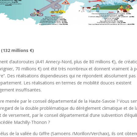
(132 millions €)
ment d’autoroutes (A41 Annecy-Nord, plus de 80 millions €), de créati
ignier, 70 millions €) ont été très nombreux et donnent vraiment à 
ture”. Des réalisations dispendieuses qui ne répondent absolument pas
département.
Les réalisations en termes de mobilité douces existent
argement insuffisantes.
oiture menée par le conseil départemental de la Haute-Savoie ? Vous se
regard de la double problématique du dérèglement climatique et de l
ojet de versement, par le conseil départemental d’une subvention d’équil
concédée Machilly-Thonon ?
 élus de la vallée du Giffre (Samoëns /Morillon/Verchaix), ils ont obte