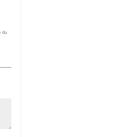
e du
]