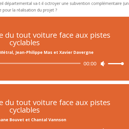
eil départemental va-t-il octroyer une subvention complémentaire (u
 pour la réalisation du projet ?
ue du tout voiture face aux pistes
cyclables
Métral, Jean-Philippe Mas et Xavier Davergne
Audio
00:00
Use
Player
Up/Down
Arrow
keys
to
increase
ue du tout voiture face aux pistes
or
cyclables
decrease
volume.
ane Bouvet et Chantal Vannson