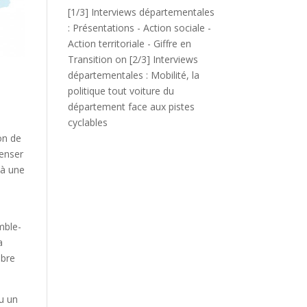
[1/3] Interviews départementales
: Présentations - Action sociale -
Action territoriale - Giffre en
Transition
on
[2/3] Interviews
départementales : Mobilité, la
politique tout voiture du
département face aux pistes
cyclables
on de
penser
 à une
mble-
a
ibre
nu un