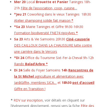
Mer 20
Local
Brouette et Panier
Taninges 18h-
21h
Fête de l’association, coop, cuisine
…
*Jeu 21
Coworking dans le vieux Taninges 18h30
Atelier shampoing solide fait maison
*
*Sa 23
Mairie Taninges et Giffre 9h30-16h30
Formation biodiversité FNE74 ripisylves
*
Sa 23
Arts & Vie Samoëns 20h30
Ciné-causerie
DES CAILLOUX DANS LA CHAUSSURE lutte contre
une carrière dans le Vercors
*Di 24
Office du Tourisme Sixt-Fer-à-Cheval 9h-12h
Rando
Balad’Arbre
*
Di 24
Salle du Foyer Samoëns
14h
Rencontres de
la St Michel
agriculture et alimentation avec
JardiGiffre, membres SICA…
et
18h30
pot d’accueil
Giffre en Transition !
*
RDV sur inscription
,
voir détails en cliquant sur
l’événement directement, renvoi vers la fiche
Fête des