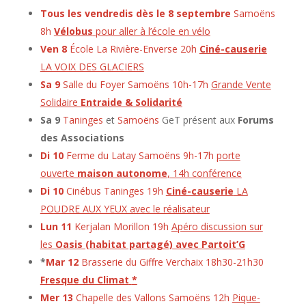
Tous les vendredis dès le 8 septembre
Samoëns
8h
Vélobus
pour aller à l’école en vélo
Ven 8
École La Rivière-Enverse 20h
Ciné-causerie
LA VOIX DES GLACIERS
Sa 9
Salle du Foyer Samoë
ns 10h-17h
Grande Vente
Solidaire
Entraide & Solidarité
Sa 9
Taninges
et
Samoëns
GeT présent aux
Forums
des Associations
Di 10
Ferme du Latay Samoëns 9h-17h
porte
ouverte
maison autonome
, 14h conférence
Di 10
Cinébus Taninges 19h
Ciné-causerie
LA
POUDRE AUX YEUX avec le réalisateur
Lun 11
Kerjalan Morillon 19h
Apéro discussion sur
les
Oasis (habitat partagé) avec Partoit’G
*
Mar 12
Brasserie du Giffre Verchaix 18h30-21h30
Fresque du Climat
*
Mer 13
Chapelle des Vallons Samoëns 12h
Pique-