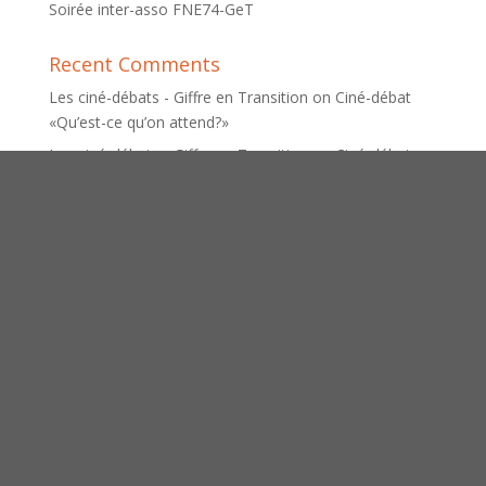
Soirée inter-asso FNE74-GeT
Recent Comments
Les ciné-débats - Giffre en Transition
on
Ciné-débat
«Qu’est-ce qu’on attend?»
Les ciné-débats - Giffre en Transition
on
Ciné-débat
«SAGE de l’ARVE: préserver la ressource en eau de
demain»
La Semaine pour les Alternatives aux Pesticides (SPAP)
- Giffre en Transition
on
SPAP Semaine pour les
alternatives aux pesticides
Réunions de préparation de la Fête des Possibles -
Giffre en Transition
on
8 juin : Appel à projets Fête des
Possibles (sept.)
[1/3] Interviews départementales : Présentations -
Action sociale - Action territoriale - Giffre en Transition
on
[2/3] Interviews départementales : Mobilité, la
politique tout voiture du département face aux pistes