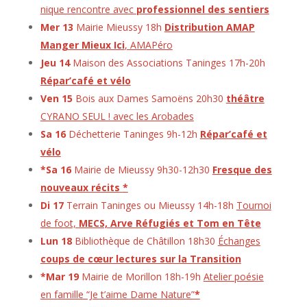
nique rencontre avec
professionnel des sentiers
Mer 13
Mairie Mieussy 18h
Distribution AMAP
Manger Mieux Ici
, AMAPéro
Jeu 14
Maison des Associations Taninges 17h-20h
Répar’café et vélo
Ven 15
Bois aux Dames Samoëns 20h30
théâtre
CYRANO SEUL ! avec les Arobades
Sa 16
Déchetterie Taninges 9h-12h
Répar’café et
vélo
*Sa 16
Mairie de Mieussy 9h30-12h30
Fresque des
nouveaux récits
*
Di 17
Terrain Taninges ou Mieussy 14h-18h
Tournoi
de foot,
MECS, Arve Réfugiés et Tom en Tête
Lun 18
Bibliothèque de Châtillon 18h30
Échanges
coups de cœur lectures sur la Transition
*Mar 19
Mairie de Morillon 18h-19h
Atelier poésie
en famille “Je t’aime Dame Nature”
*