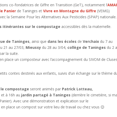
ons co-fondatrices de Giffre en Transition (GeT), notamment l’
AMA
le Panier
de Taninges et
Vivre en Montagne du Giffre
(VEMG)
ec la Semaine Pour les Alternatives Aux Pesticides (SPAP) nationale.
s itinérantes sur le compostage
accessibles dès la maternelle.
èque de Taninges
, ainsi que
dans les écoles
de
Verchaix
du 7 au
du 21 au 27/03,
Mieussy
du 28 au 3/04,
collège de Taninges
du 2 
par la suite.
e en place un composteur avec l’accompagnement du SIVOM de Cluses
tits contes destinés aux enfants, suivis d’un échange sur le thème d
ur le compostage
seront animés par
Patrick Lotteau,
 et à 16h au
jardin partagé à Taninges
(derrière le cimetière, si m
Panier). Avec une démonstration et explication sur le
en place un compost sur votre lieu de travail ou chez vous 😉