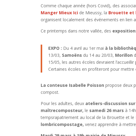
Comme chaque année (hors Covid), des associati
Manger Mieux Ici
de Mieussy, la
Brouette et 
organisent localement des événements en lien av
Ce printemps dans notre vallée, des
exposition
EXPO :
Du 4 avril au 1er mai
à la biblioth
13/03,
Samoëns
du 14 au 20/03,
Morillon
15/05, les autres écoles devraient l’accueillir 
Certaines écoles en profiteront pour mettr
La conteuse Isabelle Poisson
propose deux pe
compost.
Pour les adultes, deux
ateliers-discussion s
maîtrecomposteur,
le
samedi 26 mars
à 14h
tempsrapatriement au local de la Brouette et le 
lombricompostage,
venez apprendre à mettre 
Mardi 29 mars à 19h mairie de Mieussy