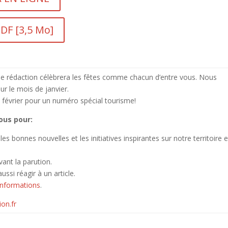
F [3,5 Mo]
 de rédaction célèbrera les fêtes comme chacun d’entre vous.
Nous
r le mois de janvier.
t février pour un numéro spécial tourisme!
ous pour:
es bonnes nouvelles et les initiatives inspirantes sur notre territoire e
vant la parution.
ssi réagir à un article.
’informations
.
ion.
fr