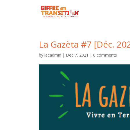
La Gazèta #7 [Déc. 202
by
lacadmin
|
Dec 7, 2021
|
0 comments