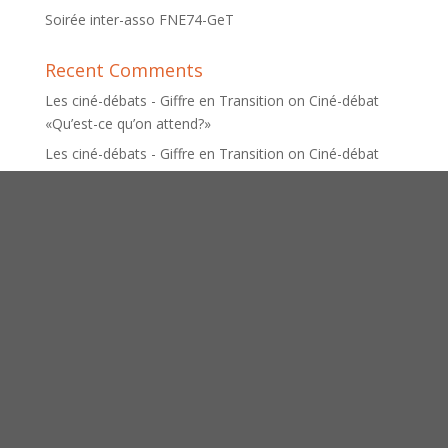
Soirée inter-asso FNE74-GeT
Recent Comments
Les ciné-débats - Giffre en Transition
on
Ciné-débat
«Qu’est-ce qu’on attend?»
Les ciné-débats - Giffre en Transition
on
Ciné-débat
«SAGE de l’ARVE: préserver la ressource en eau de
demain»
La Semaine pour les Alternatives aux Pesticides (SPAP)
- Giffre en Transition
on
SPAP Semaine pour les
alternatives aux pesticides
Réunions de préparation de la Fête des Possibles -
Giffre en Transition
on
8 juin : Appel à projets Fête des
Possibles (sept.)
[1/3] Interviews départementales : Présentations -
Action sociale - Action territoriale - Giffre en Transition
on
[2/3] Interviews départementales : Mobilité, la