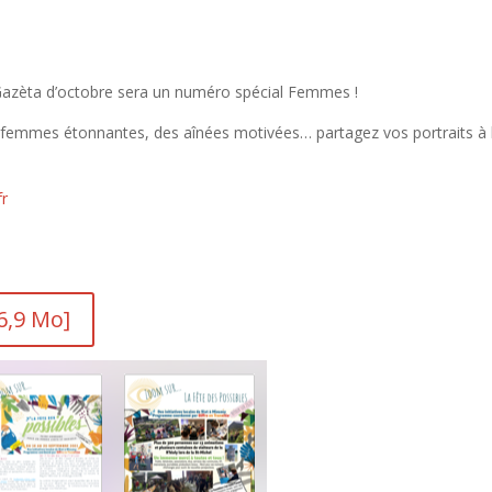
 Gazèta d’octobre sera un numéro spécial Femmes !
s femmes étonnantes,
des aînées motivées… partagez vos portraits à 
fr
6,9 Mo]