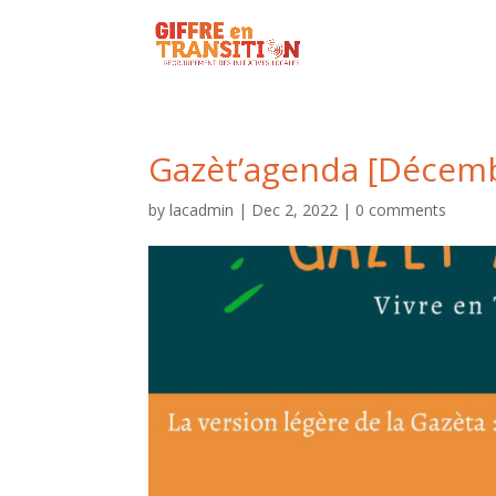
Gazèt’agenda [Décem
by
lacadmin
|
Dec 2, 2022
|
0 comments